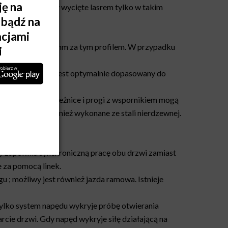
rowadzące zostały wycięte lasrem tylko w takim
 umiejscowione 50 mm za tym profilem. W przypadku
. Kształt rolek jest optymalnie dopasowany do
 ogniowo. Ościeżnice i progi z wspornikiem mogą
 ale mogą być również wykonane ze stali nierdzewnej.
y zapewnia synchroniczną pracę obu drzwi zamiast
 za pomocą linek.
 ; możliwy jest również jazda ramowa. Istnieje
ylko system napędu wykryje próbę otwierania
rcie drzwi. Gdy napęd wykryje siłę działającą na