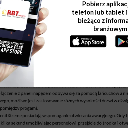
ie koła 5,0 tony) jest zawsze podzielony na dwie części. Rowki p
h zamontowany jest profil ; przy otwieraniu panele drzwiowe są
żnice mogą być wymieniane indywidualnie.
zane z odlewu poliamidowego i z wprasowanym łożyskiem kulkowym
z blachy powlekanej powłoką cynkowo-magnezową lub cynkowanej
anele drzwi są również dostępne z okładziną ze stali nierdzewnej,
dzielnie przez system napędowy Meiller MiDrive. Układ optyczn
łączenie z paneli napędem odbywa się za pomocą łańcuchów a nie
ego, możliwe jest zastosowanie różnych wysokości drzwi w dźwigu
 pomiędzy progami.
nitXtreme posiadają wspomaganie otwierania awaryjnego. Gdy t
kilka sekund umożliwiając personelowi przejście do środka i otwa