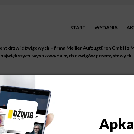
START
WYDANIA
AK
ent drzwi dźwigowych – firma Meiller Aufzugtüren GmbH z 
h i największych, wysokowydajnych dźwigów przemysłowych
ześwitu od 2400 do 8000 mm - 8m! – w wersji sześciopanelowej, o
przypadku maksymalna wysokość drzwi może wynosić do 5000 mm.
rojektowana do pracy w trudnych warunkach przemysłowych. Cele
.
słona drzwi są centralnie podzielone dla wszystkich szerokości d
ojektową nowych drzwi do dużych obciążeń jest przyjazny montaż
onowo za pomocą przyrządu montażowego. Dolna część drzwi jest