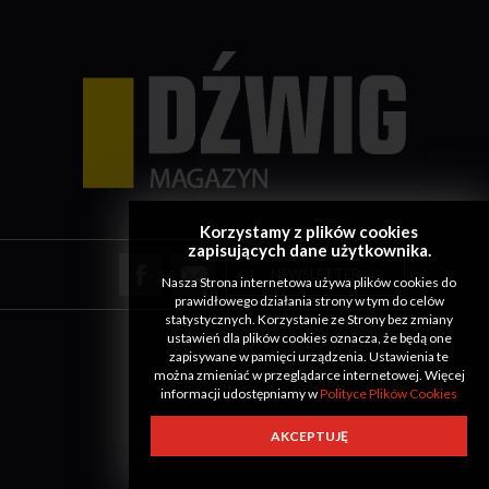
Korzystamy z plików cookies
zapisujących dane użytkownika.
NEWSLETTER
Nasza Strona internetowa używa plików cookies do
prawidłowego działania strony w tym do celów
statystycznych. Korzystanie ze Strony bez zmiany
ul. Szewska 28 lok. 11, 26-600 Radom
ustawień dla plików cookies oznacza, że będą one
zapisywane w pamięci urządzenia. Ustawienia te
można zmieniać w przeglądarce internetowej. Więcej
informacji udostępniamy w
Polityce Plików Cookies
AKCEPTUJĘ