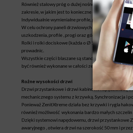
Również stalowy próg o dużej nośności (maks. obciążen
zakresie, w jakim jest to konieczne do pracy paneli.
Indywidualnie wymienialne profile, progi i belki boczne
W celu ochrony paneli drzwiowych i ościeżnic bocznyc
uszkodzenia, profile , progi oraz górne i boczne oście
Rolki i rolki dociskowe (każda o Ø 120 mm) są wytac
prowadnic.
Wszystkie części blaszane są standardowo wykonane 
być również wykonane w całości ze stali nierdzewnej. P
Rożne wysokości drzwi
Drzwi przystankowe i drzwi kabinowe napędzane są od
mechanicznego systemu z krzywką. Synchronizacja i po
Ponieważ ZenitXtreme działa bez krzywki i rygla hakow
również możliwość wykonania bardzo małych szczelin
Dzięki systemowi napędowemu, drzwi przystankowe Ze
awaryjnego , otwiera drzwi na szerokość 50 mm i przez 