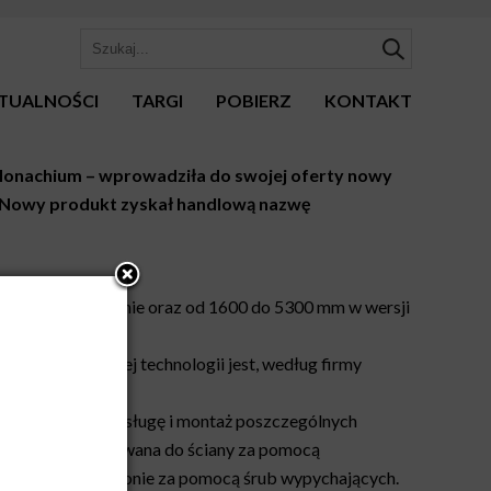
TUALNOŚCI
TARGI
POBIERZ
KONTAKT
Monachium – wprowadziła do swojej oferty nowy
. Nowy produkt zyskał handlową nazwę
twieranej centralnie oraz od 1600 do 5300 mm w wersji
m zaawansowanej technologii jest, według firmy
rzwi, co ułatwia obsługę i montaż poszczególnych
: belka jest mocowana do ściany za pomocą
 regulowana w pionie za pomocą śrub wypychających.