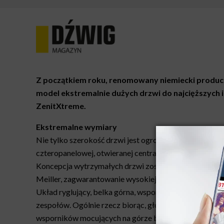
Z początkiem roku, renomowany niemiecki produc
model ekstremalnie dużych drzwi do najcięższyc
ZenitXtreme.
Ekstremalne wymiary
Nie tylko szerokość drzwi jest ogromna (szerokość pr
czteropanelowej, otwieranej centralnie). W każdym 
Koncepcja wytrzymałych drzwi została specjalnie zap
Meiller, zagwarantowanie wysokiej dostępności dźwigu
Układ ryglujący, belka górna, wspornik progu, próg i o
zespołów. Ogólnie rzecz biorąc, główną koncepcją pr
wsporników mocujących na górze belki i ustawiany pi