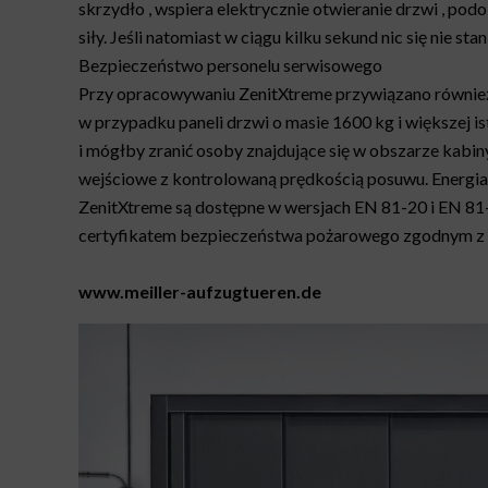
skrzydło , wspiera elektrycznie otwieranie drzwi , p
siły. Jeśli natomiast w ciągu kilku sekund nic się nie st
Bezpieczeństwo personelu serwisowego
Przy opracowywaniu ZenitXtreme przywiązano równie
w przypadku paneli drzwi o masie 1600 kg i większej 
i mógłby zranić osoby znajdujące się w obszarze kabi
wejściowe z kontrolowaną prędkością posuwu. Energia k
ZenitXtreme są dostępne w wersjach EN 81-20 i EN 81
certyfikatem bezpieczeństwa pożarowego zgodnym z 
www.meiller-aufzugtueren.de