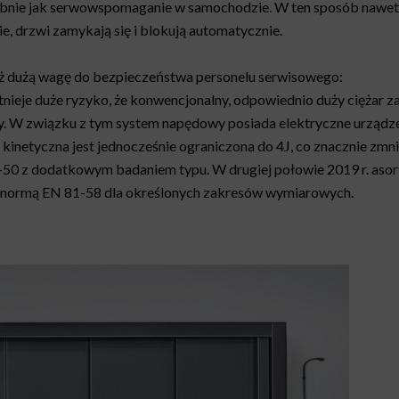
odobnie jak serwowspomaganie w samochodzie. W ten sposób nawet
anie, drzwi zamykają się i blokują automatycznie.
ż dużą wagę do bezpieczeństwa personelu serwisowego:
istnieje duże ryzyko, że konwencjonalny, odpowiednio duży cięża
ny. W związku z tym system napędowy posiada elektryczne urządze
inetyczna jest jednocześnie ograniczona do 4J, co znacznie zmni
-50 z dodatkowym badaniem typu. W drugiej połowie 2019 r. asor
normą EN 81-58 dla określonych zakresów wymiarowych.