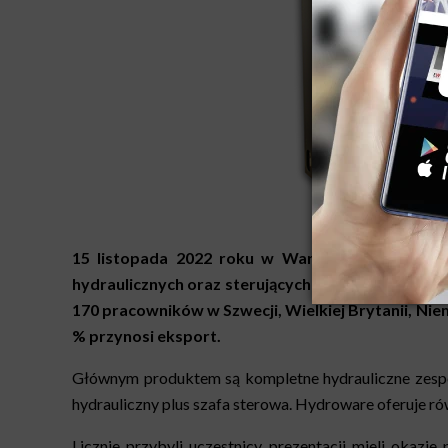
15 listopada 2022 roku w Warszawie odbyła si
hydraulicznych oraz sterujących przez nią produ
170 pracowników w Szwecji, Wielkiej Brytanii, Niemc
% przynosi eksport.
Głównym produktem są kompletne hydrauliczne zespo
hydrauliczny plus szafa sterowa. Hydroware oferuje ró
Licznie przybyli uczestnicy prezentacji mieli okaz