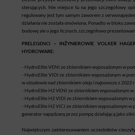
sterujących. Nie miejsce tu na jego szczegółowy opi
regulowany jest tym samym zaworem z serwonapędem 
działania nie została omówiona. Ponadto w bloku za
budowę ale o jego licznych, szczegółowo prezentowanyc
PRELEGENCI – INŻYNIEROWIE VOLKER HAG
HYDROWARE:
- HydroElite VENI ze zbiornikiem wyposażonym w pom
- HydroElite VIDI ze zbiornikiem wyposażonym w pom
w obudowie nad zbiornikiem oleju i najnowsze z 202
- HydroElite H2 VENI ze zbiornikiem wyposażonym w
- HydroElite H2 VIDI ze zbiornikiem wyposażonym w 
- HydroElite H2 VICI ze zbiornikiem wyposażonym w p
generator napędzany przez pompę działającą jako silni
Największym zainteresowaniem uczestników cieszył