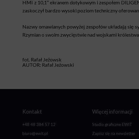
HMI z 10,1” ekranem dotykowym i zespołem DILIGENS
zaskoczył bardzo wysoki poziom techniczny oferowany
Nazwy omawianych powyżej zespołów układają się symb
Rzymian o swoim zwycięstwie nad wojskami królestwa
fot. Rafał Jeżowsk
AUTOR: Rafał Jeżowski
Kontakt
Więcej informacji
+48 48 384 57 12
Studio graficzne EWIT
biuro@ewit.pl
Zapisz się na newsletter