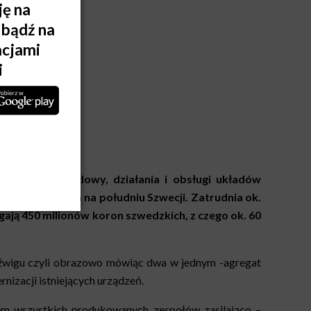
m
w zakresie budowy, działania i obsługi układów
 mieście Alvesta na południu Szwecji. Zatrudnia
ok.
gają 450 milionów koron szwedzkich, z czego ok. 60
dźwigu czyli obrazowo mówiąc dwa w jednym -agregat
nizacji istniejących urządzeń.
rcem wszystkich produkowanych zespołów zasilająco –