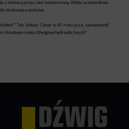
e z chmurą przez sieć komórkową. Wielu uczestników
do skrócenia o połowę.
yłem!" Tak Juliusz Cezar w 47 roku p.n.e. zawiadomił
m i trudnym rynku dźwigów hydraulicznych?