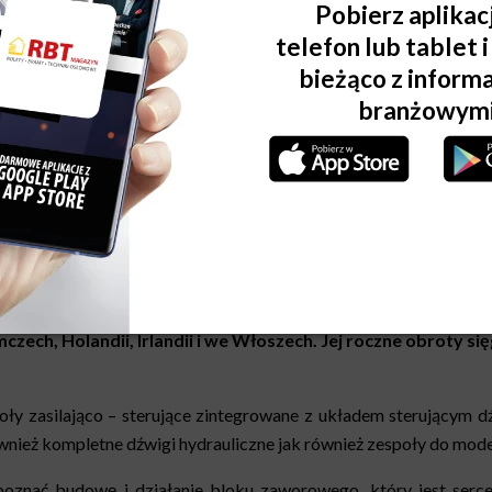
ę prezentacja firmy Hydroware połączona ze szkolenie
kowanych.
Firma została założona w 1998 roku, siedzibę ma w
zech, Holandii, Irlandii i we Włoszech. Jej
roczne obroty się
ły zasilająco – sterujące zintegrowane z układem sterującym 
wnież kompletne dźwigi hydrauliczne jak również zespoły do moder
je poznać budowę i działanie bloku zaworowego, który jest se