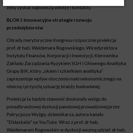
żeby zyskać najnowszą wiedzę i kontakty.
BLOK I: Innowacyjne strategie rozwoju
przedsiębiorstw
Obrady merytoryczne Kongresu rozpocznie prelekcja
prof. dr hab. Waldemara Rogowskiego, Wicedyrektora
Instytutu Finansów, Korporacji i Inwestycji, Kierownika
Zakładu Zarządzania Ryzykiem SGH i Głównego Analityka
Grupy BIK, który „okiem i szkiełkiem analityka”
zaprezentuje wpływ otoczenia makroekonomicznego na
obecną i przyszłą sytuację branży budowlanej.
Prelekcja ta będzie stanowić doskonały wstęp do
ponadbranżowej dyskusji panelowej prowadzonej przez
Patrycjusza Wyżgę, dziennikarza, autora kanału
"Didaskalia" na YouTube. Wraz z prof. dr hab.
Waldemarem Rogowskim w dyskusji wezmą udział: dr hab.