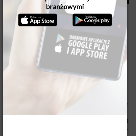
Wielkimi krokami zbliża się XIV Kongres Stolarki
Polskiej. Już 23 maja w Hotelu Warszawianka
w Jachrance spotkają się przedstawiciele branży i
czołowi eksperci, aby wspólnie rozmawiać
o najważniejszych szansach i wyzwania stojących
przed reprezentowanym przez Związek POiD
sektorem gospodarki. Jak wygląda program
wydarzenia?
W tym roku program merytoryczny Kongresu Stolarki
Polskiej tworzą cztery bloki tematyczne z udziałem
najlepszych ekspertów. Po obradach w ramach bloków
przyjdzie czas na wieczorną Galę Orłów Polskiej Stolarki z
wręczeniem branżowych nagród. W przeddzień Kongresu,
22 maja w Hotelu Warszawianka w Jachrance odbędzie się
natomiast Walne Zgromadzenie Członków Związku POiD.
Już teraz warto
zarejestrować swój udział w Kongresie
,