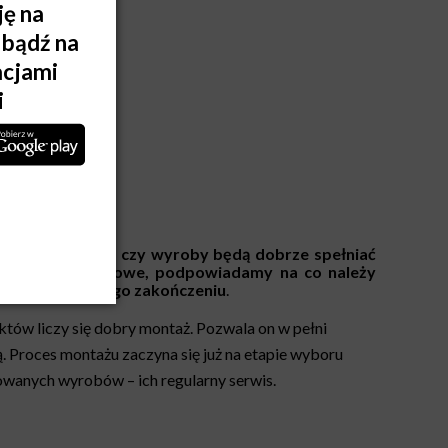
montażu zależy, czy wyroby będą dobrze spełniać
e systemy montażowe, podpowiadamy na co należy
i i bramę po jego zakończeniu
.
tów liczy się dobry montaż. Pozwala on w pełni
. Proces montażu zaczyna się już na etapie wyboru
wanych wyrobów – ich regularny serwis.