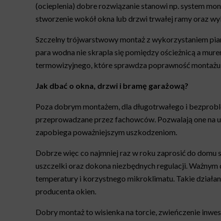
(ocieplenia) dobre rozwiązanie stanowi np. system mon
stworzenie wokół okna lub drzwi trwałej ramy oraz w
Szczelny trójwarstwowy montaż z wykorzystaniem piany
para wodna nie skrapla się pomiędzy ościeżnicą a mure
termowizyjnego, które sprawdza poprawność montażu i 
Jak dbać o okna, drzwi i bramę garażową?
Poza dobrym montażem, dla długotrwałego i bezproble
przeprowadzane przez fachowców. Pozwalają one na ut
zapobiega poważniejszym uszkodzeniom.
Dobrze więc co najmniej raz w roku zaprosić do domu sp
uszczelki oraz dokona niezbędnych regulacji. Ważnym 
temperatury i korzystnego mikroklimatu. Takie działan
producenta okien.
Dobry montaż to wisienka na torcie, zwieńczenie inwe