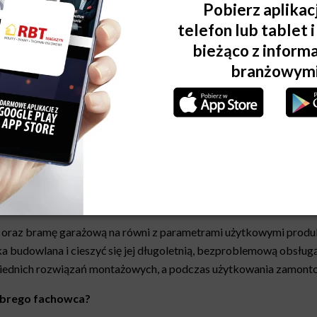
owy etap budowy lub termomodernizacji domu. Od jakości 
rzed stratami ciepła i hałasem. Prezentujemy nowoczesn
otować się do montażu oraz w jaki sposób dbać o okna, drzw
i oraz bramę garażową na równi z parametrami użytkowymi produk
a budowlana i cieszyć się jej długoletnią, bezproblemową obsługą
iednich rozwiązań montażowych, a podczas użytkowania zamonto
obrego fachowca?