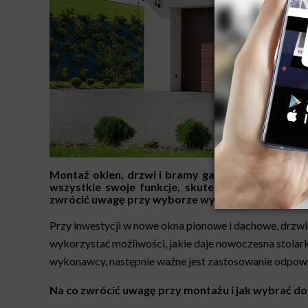
Montaż okien, drzwi i bramy garażowej to klucz
wszystkie swoje funkcje, skutecznie chronić p
zwrócić uwagę przy wyborze wykonawcy, jak przyg
Przy inwestycji w nowe okna pionowe i dachowe, drzw
wykorzystać możliwości, jakie daje nowoczesna stolark
wykonawcy, następnie ważne jest zastosowanie odpow
Na co zwrócić uwagę przy montażu i jak wybrać d