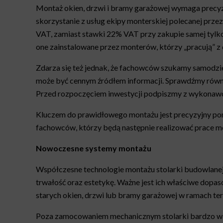
Montaż okien, drzwi i bramy garażowej wymaga precyzj
skorzystanie z usług ekipy monterskiej polecanej prz
VAT, zamiast stawki 22% VAT przy zakupie samej tylk
one zainstalowane przez monterów, którzy „pracują” z d
Zdarza się też jednak, że fachowców szukamy samodziel
może być cennym źródłem informacji. Sprawdźmy równi
Przed rozpoczęciem inwestycji podpiszmy z wykonawcą
Kluczem do prawidłowego montażu jest precyzyjny po
fachowców, którzy będą następnie realizować prace 
Nowoczesne systemy montażu
Współczesne technologie montażu stolarki budowlanej 
trwałość oraz estetykę. Ważne jest ich właściwe dopas
starych okien, drzwi lub bramy garażowej w ramach t
Poza zamocowaniem mechanicznym stolarki bardzo ważna