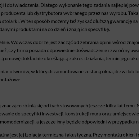
i i doświadczenia. Dlatego wykonanie tego zadania najlepiej pow
ez producenta lub dystrybutora wybranego przez nas wyrobu. Taka 
o stolarki. W ten sposób możemy też zyskać dłuższą gwarancję n
anymi produktami na co dzień i znają ich specyfikę.
nie. Wówczas dobrze jest zacząć od zebrania opinii wśród znajomy
eż, czy firma posiada odpowiednie doświadczenie i zwróćmy uwag
 umowę dokładnie określającą zakres działania, termin jego uko
miar otworów, w których zamontowane zostaną okna, drzwi lub 
montażowe.
znacząco różnią się od tych stosowanych jeszcze kilka lat temu.
owanie do specyfiki inwestycji, konstrukcji muru oraz umiejscowi
ermomodernizacji, a jeszcze inny będzie odpowiedni w przypadku
 jest jej izolacja termiczna i akustyczna. Przy montażu okien i