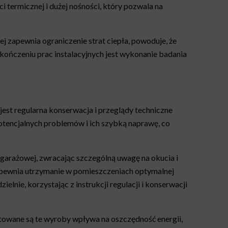
 termicznej i dużej nośności, który pozwala na
 zapewnia ograniczenie strat ciepła, powoduje, że
kończeniu prac instalacyjnych jest wykonanie badania
st regularna konserwacja i przeglądy techniczne
otencjalnych problemów i ich szybką naprawę, co
y garażowej, zwracając szczególną uwagę na okucia i
 zapewnia utrzymanie w pomieszczeniach optymalnej
nie, korzystając z instrukcji regulacji i konserwacji
ntowane są te wyroby wpływa na oszczędność energii,