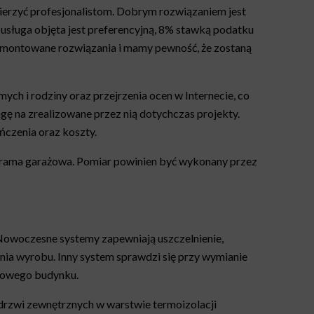
ierzyć profesjonalistom. Dobrym rozwiązaniem jest
usługa objęta jest preferencyjną, 8% stawką podatku
a montowane rozwiązania i mamy pewność, że zostaną
ch i rodziny oraz przejrzenia ocen w Internecie, co
ę na zrealizowane przez nią dotychczas projekty.
ńczenia oraz koszty.
brama garażowa. Pomiar powinien być wykonany przez
 Nowoczesne systemy zapewniają uszczelnienie,
enia wyrobu. Inny system sprawdzi się przy wymianie
 nowego budynku.
 drzwi zewnętrznych w warstwie termoizolacji