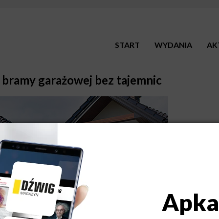
START
WYDANIA
AK
 bramy garażowej bez tajemnic