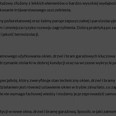
tażowy złożony z lekkich elementów o bardzo wysokiej wydajności
ykonanie trójwarstwowego uszczelnienia.
 poliuretanowej oraz taśmy paroprzepuszczalnej i paroizolacyjnej
m i zmniejsza ryzyko rozwoju zagrzybienia. Dobrą praktyką po za
jakość termoizolacji.
mowego użytkowania okien, drzwi i bram garażowych kluczowa je
rzymanie stolarki w dobrej kondycji oraz na wczesne wykrycie p
ecjalistę, który zweryfikuje stan techniczny okien, drzwi i bram
działaniem jest również ustawienie okien w trybie zima/lato, co
ie nie wymaga fachowej wiedzy i możemy je przeprowadzić samodziel
stycji w nowe okna, drzwi i bramę garażową. Sposób, w jaki zamo