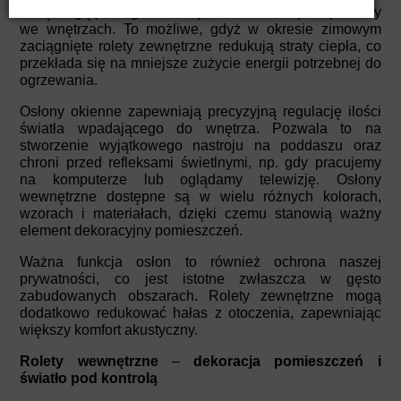
zimą mogą pomagać w utrzymaniu stabilnej temperatury
we wnętrzach. To możliwe, gdyż w okresie zimowym
zaciągnięte rolety zewnętrzne redukują straty ciepła, co
przekłada się na mniejsze zużycie energii potrzebnej do
ogrzewania.
Osłony okienne zapewniają precyzyjną regulację ilości
światła wpadającego do wnętrza. Pozwala to na
stworzenie wyjątkowego nastroju na poddaszu oraz
chroni przed refleksami świetlnymi, np. gdy pracujemy
na komputerze lub oglądamy telewizję. Osłony
wewnętrzne dostępne są w wielu różnych kolorach,
wzorach i materiałach, dzięki czemu stanowią ważny
element dekoracyjny pomieszczeń.
Ważna funkcja osłon to również ochrona naszej
prywatności, co jest istotne zwłaszcza w gęsto
zabudowanych obszarach. Rolety zewnętrzne mogą
dodatkowo redukować hałas z otoczenia, zapewniając
większy komfort akustyczny.
Rolety wewnętrzne
–
dekoracja pomieszczeń i
światło pod kontrolą