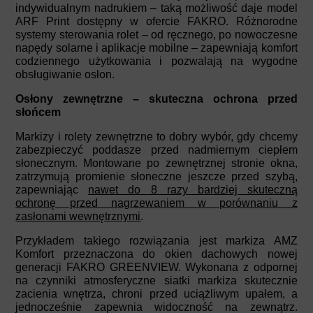
indywidualnym nadrukiem – taką możliwość daje model
ARF Print dostępny w ofercie FAKRO. Różnorodne
systemy sterowania rolet – od ręcznego, po nowoczesne
napędy solarne i aplikacje mobilne – zapewniają komfort
codziennego użytkowania i pozwalają na wygodne
obsługiwanie osłon.
Osłony zewnętrzne – skuteczna ochrona przed
słońcem
Markizy i rolety zewnętrzne to dobry wybór, gdy chcemy
zabezpieczyć poddasze przed nadmiernym ciepłem
słonecznym. Montowane po zewnętrznej stronie okna,
zatrzymują promienie słoneczne jeszcze przed szybą,
zapewniając
nawet do 8 razy bardziej skuteczną
ochronę przed nagrzewaniem w porównaniu z
zasłonami wewnętrznymi
.
Przykładem takiego rozwiązania jest markiza AMZ
Komfort przeznaczona do okien dachowych nowej
generacji FAKRO GREENVIEW. Wykonana z odpornej
na czynniki atmosferyczne siatki markiza skutecznie
zacienia wnętrza, chroni przed uciążliwym upałem, a
jednocześnie zapewnia widoczność na zewnątrz.