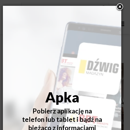
Jak zatrzymać ciepło i wpuścić naturalne światło do
wnętrz?