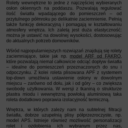
Rolety wewnętrzne to jedne z najczęściej wybieranych
osłon okiennych na poddaszu. Pozwalają regulować
ilość światła wpadającego do pomieszczeń – od
przytulnego półmroku po delikatnie zaciemnienie. Pełnią
także funkcję dekoracyjną i pomagają w kształtowaniu
atmosfery wnętrza. Ich zaletą jest duża elastyczność:
można je ustawić na dowolnej wysokości, dostosowując
do aktualnych potrzeb domowników.
Wśród najpopularniejszych rozwiązań znajdują się rolety
zaciemniające, takie jak np.
model ARF od FAKRO
,
które pozwalają niemal całkowicie odciąć dopływ światła
– idealne do pomieszczeń przeznaczonych do snu i
odpoczynku. Z kolei roleta plisowana APF z systemem
top-down umożliwia ustawienie osłony w dowolnym
miejscu – zarówno od dołu, jak i od góry – co zwiększa
swobodę użytkowania. W wersji z tkaniną o strukturze
plastra miodu i wewnętrzną powłoką aluminiową taka
roleta dodatkowo poprawia izolacyjność termiczną.
Wnętrza, w których zależy nam na subtelnej filtracji
światła, dobrze uzupełnią plisy półprzezroczyste, np.
model APS. Istnieje również możliwość personalizacji
rolet i ozdobienia ich wybranym przez nas,