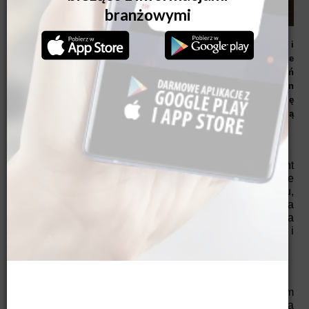
Okna dachowe to więcej naturalnego światła na poddaszu i
spektakularny widok na zewnątrz, ale też wyzwanie związane
z możliwością nadmiernego nagrzewania się pomieszczeń
latem. Kluczem do pełnego wykorzystania potencjału okien
dachowych są funkcjonalne osłony okienne. Przyjrzymy się
różnym rozwiązaniom – od markiz po rolety – które pozwalają
zapanować nad klimatem na poddaszu.
Osłony okienne stanowią dziś niezbędny element
wyposażenia poddasza, który łączy w sobie
funkcjonalność, komfort i estetykę. W ramach remontu,
urządzania nowego domu lub też przygotowania
domowych pomieszczeń na nadchodzące lato można
wyposażyć okna w nowoczesne osłony. Jak je wybrać i
na co zwrócić uwagę?
Jakie korzyści dają osłony okienne?
Osłony okienne służą nam przez cały rok. Latem
skutecznie chronią pomieszczenia przed nagrzaniem, a