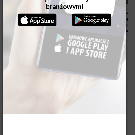
Wybór drzwi wejściowych i drzwi wewnętrznych to kluczowa
decyzja przy budowie lub remoncie domu. Najczęściej
kupujemy te produkty osobno, ale najlepiej, gdy są do siebie
dopasowane i tworzą spójną całość. Podpowiadamy, dlaczego
warto dobrać drzwi, które idą ze sobą w parze i jak to zrobić.
Jak dobrać drzwi? Zacznij od stylu
Decyzja o wyglądzie drzwi wejściowych powinna uwzględniać styl
wnętrza. Jeśli dom jest utrzymany w duchu klasycznym, z ciepłymi
kolorami, drewnianymi meblami i eleganckimi detalami - niech drzwi
wejściowe będą tego zapowiedzią. Z kolei nowoczesna,
minimalistyczna bryła budynku z dużymi przeszkleniami wymaga
zastosowania prostych, bardziej geometrycznych form.
Zaplanowanie spójnej kompozycji ułatwia kolekcja
drzwi
zewnętrznych PORTA THERMO
, które mają swoje odpowiedniki w
linii drzwi wewnętrznych tej marki. Przykładowo, drzwi wejściowe
PORTA THERMO RETRO bardzo dobrze współgrają z drzwiami
wewnętrznymi PORTA IMPERIAL - oba te rozwiązania wyróżniają