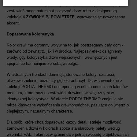
klasyczne detale i eleganckie proporcje. Miłośnicy odważniejszych
zestawień mogą natomiast połączyć drzwi retro z designerską
kolekcją
4 ŻYWIOŁY P/ POWIETRZE
, wprowadzając nowoczesny
akcent.
Dopasowana kolorystyka
Kolor drzwi ma ogromny wpływ na to, jak postrzegamy cały dom -
zarówno od zewnątrz, jak i w środku. Najlepszy efekt osiągniemy
wtedy, gdy kolorystyka drzwi wejściowych i wewnętrznych jest
spójna lub harmonijnie ze sobą współgra.
W aktualnych trendach dominują stonowane kolory: szarości,
oliwkowe zielenie, beże czy głęboki antracyt. Drzwi zewnętrzne z
kolekcji PORTA THERMO dostępne są w ośmiu odcieniach lakierów
premium, które można zestawić z drzwiami wewnętrznymi w
identycznej kolorystyce. W ofercie PORTA THERMO znajdują się
także klasyczne wykończenia drewnopodobne, pasujące do wnętrz o
cieplejszym, naturalnym charakterze.
Dla osób, które chcą dopasować każdy detal, istnieje możliwość
zamówienia drzwi w kolorach spoza standardowej palety według
wzornika RAL. Takie rozwiązanie daje pełną swobodę projektowania i