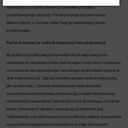
rozwiązań, przy jednoczesnym zachowaniu prostego i
przewidywalnego montażu. Portal przestaje być elementem
dekoracyjnym, a zaczyna pełnić funkcję świadomego detalu
projektowego.
Portal drzwiowy w realiach inwestycji mieszkaniowych
W praktyce projektowej portal wokół drzwi wejściowych do
mieszkania to zabudowa ściany wykraczająca poza obrys ościeżnicy,
stosowana w celu ujednolicenia i wizualnego podkreślenia wejścia w
skali całej inwestycji. Taki portal pełni zarówno funkcję estetyczną,
jak i praktyczną – chroni krawędzie przed uszkodzeniami
spowodowanymi intensywną eksploatacją, a dzięki zastosowaniu
różnorodnych materiałów i wykończeń może akcentować charakter
klatek schodowych zgodnie z koncepcją architektoniczną.
Odpowiednio zaprojektowany portal podkreśla wejście, harmonizuje
z pozostałymi elementami przestrzeni oraz staje się istotnym