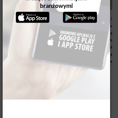
W nowoczesnych inwestycjach mieszkaniowych jakość i
spójność przestrzeni wspólnych w coraz większym stopniu
wpływają na odbiór całego projektu. Klatki schodowe przestają
pełnić wyłącznie funkcję komunikacyjną, a sposób ich
wykończenia zaczyna realnie budować postrzegany standard
inwestycji. W tym kontekście portal drzwiowy staje się
świadomym elementem wzorniczym, który porządkuje wnętrze
i nadaje mu charakter.
Na przykładzie rozwiązań ENTRA pokazujemy, jak portal drzwiowy,
projektowany jako integralna część systemu drzwiowego, wspiera
indywidualizm i harmonijność estetyczną projektu. Dowolny wymiar,
różne materiały wykończeniowe oraz możliwość integracji oznaczeń
mieszkań i oświetlenia dają efekty niedostępne dla standardowych