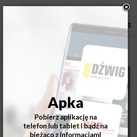
Portal drzwiowy do mieszkań w inwestycjach – dostępne
rozwiązani