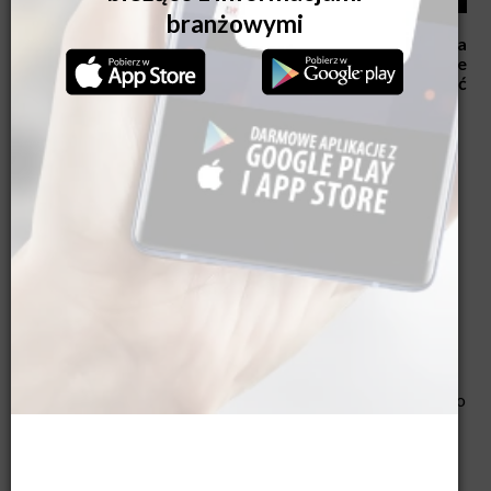
Budując dom, łatwo wpaść w pułapkę szukania
oszczędności tam, gdzie na pierwszy rzut oka różnice
wydają się niewielkie. To błąd, który może kosztować
dużo pieniędzy i… nerwów. Dlaczego? Wyjaśniamy.
Pozorna oszczędność
W skali całej inwestycji okna stanowią niewielki procent
kosztów – średnio około 4% wartości budowy domu. To
naprawdę mało, biorąc pod uwagę ich wpływ na bilans
energetyczny budynku, komfort cieplny i akustyczny,
estetykę elewacji i wnętrz oraz bezproblemowe
użytkowanie przez długie lata. Oszczędzając na oknach,
ryzykujesz problemy, które będą wracać każdego dnia, a to
zdecydowanie nie jest dobra inwestycja.