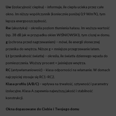
Uw
(izolacyjność cieplna) – informuje, ile ciepła ucieka przez całe
okno. Im niższy współczynnik (koniecznie poniżej 0,9 W/m²K), tym
lepsza energooszczędność.
Rw
(akustyka) – określa poziom tłumienia hałasu. Im wyższa wartość
(np. 38 dB jak w przypadku okien WIŚNIOWSKI), tym ciszej w domu.
g
(ochrona przed nagrzewaniem) – mówi, ile energii słonecznej
przenika do wnętrza. Niższe g = mniejsze przegrzewanie latem.
Lt
(przenikalność światła) – określa, ile światła dziennego wpada do
pomieszczenia. Wyższy procent = jaśniejsze wnętrza.
RC
(antywłamaniowość) – klasa odporności na włamanie. W domach
najczęściej stosuje się RC1–RC2.
Klasa profilu (A/B/C)
– wpływa na trwałość, sztywność i parametry
izolacyjne. Klasa A zapewnia najwyższą jakość i stabilność
konstrukcji.
Okna dopasowane do Ciebie i Twojego domu