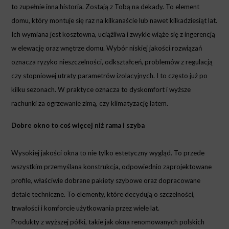
to zupełnie inna historia. Zostają z Tobą na dekady. To element
domu, który montuje się raz na kilkanaście lub nawet kilkadziesiąt lat.
Ich wymiana jest kosztowna, uciążliwa i zwykle wiąże się z ingerencją
w elewację oraz wnętrze domu. Wybór niskiej jakości rozwiązań
oznacza ryzyko nieszczelności, odkształceń, problemów z regulacją
czy stopniowej utraty parametrów izolacyjnych. I to często już po
kilku sezonach. W praktyce oznacza to dyskomfort i wyższe
rachunki za ogrzewanie zimą, czy klimatyzację latem.
Dobre okno to coś więcej niż rama i szyba
Wysokiej jakości okna to nie tylko estetyczny wygląd. To przede
wszystkim przemyślana konstrukcja, odpowiednio zaprojektowane
profile, właściwie dobrane pakiety szybowe oraz dopracowane
detale techniczne. To elementy, które decydują o szczelności,
trwałości i komforcie użytkowania przez wiele lat.
Produkty z wyższej półki, takie jak okna renomowanych polskich