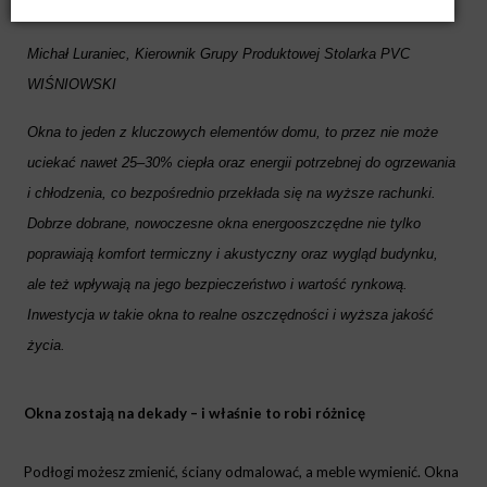
OKIEM EKSPERTA
Michał Luraniec, Kierownik Grupy Produktowej Stolarka PVC
WIŚNIOWSKI
Okna to jeden z kluczowych elementów domu, to przez nie może
uciekać nawet 25–30% ciepła oraz energii potrzebnej do ogrzewania
i chłodzenia, co bezpośrednio przekłada się na wyższe rachunki.
Dobrze dobrane, nowoczesne okna energooszczędne nie tylko
poprawiają komfort termiczny i akustyczny oraz wygląd budynku,
ale też wpływają na jego bezpieczeństwo i wartość rynkową.
Inwestycja w takie okna to realne oszczędności i wyższa jakość
życia.
Okna zostają na dekady – i właśnie to robi różnicę
Podłogi możesz zmienić, ściany odmalować, a meble wymienić. Okna