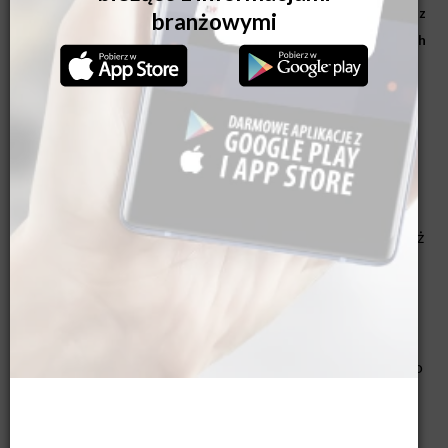
markizie lub pergoli wyposażonej w napęd Somfy i połączonej z
centralą sterującą TaHoma®! Poznaj świat inteligentnych
rozwiązań!
Taras pod kontrolą –to możliwe!
Taras jest jednym z ulubionych miejsc do odpoczynku,
relaksu i spędzania wolnego czasu. Przestrzeń ta kojarzy
się przede wszystkim z radosnymi chwilami, które przecież
może zakłócić silne słońce. O ile na pogodę nie mamy
wpływu, o tyle na warunki panujące na tarasie – już tak!
Właśnie dzięki smart rozwiązaniom możemy korzystać z
uroków tarasu niezależnie od aury. Wystarczy, że
dopasujemy działanie urządzeń do naszych potrzeb. Jak to
możliwe? Spieszymy z odpowiedzią!
Sterowanie markizami może być łatwe!