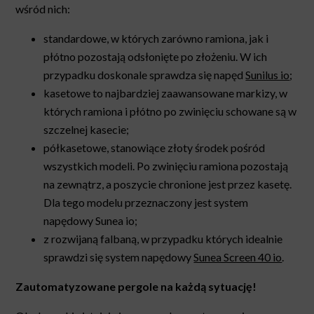
wśród nich:
standardowe, w których zarówno ramiona, jak i
płótno pozostają odsłonięte po złożeniu. W ich
przypadku doskonale sprawdza się napęd
Sunilus io
;
kasetowe to najbardziej zaawansowane markizy, w
których ramiona i płótno po zwinięciu schowane są w
szczelnej kasecie;
półkasetowe, stanowiące złoty środek pośród
wszystkich modeli. Po zwinięciu ramiona pozostają
na zewnątrz, a poszycie chronione jest przez kasetę.
Dla tego modelu przeznaczony jest system
napędowy Sunea io;
z rozwijaną falbaną, w przypadku których idealnie
sprawdzi się system napędowy
Sunea Screen 40 io
.
Zautomatyzowane pergole na każdą sytuację!