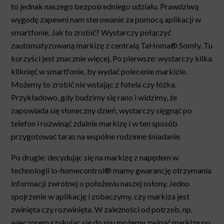
to jednak naszego bezpośredniego udziału. Prawdziwą
wygodę zapewni nam sterowanie za pomocą aplikacji w
smartfonie. Jak to zrobić? Wystarczy połączyć
zautomatyzowaną markizę z centralą TaHoma® Somfy. Tu
korzyści jest znacznie więcej. Po pierwsze: wystarczy kilka
kliknięć w smartfonie, by wydać polecenie markizie.
Możemy to zrobić nie wstając z fotela czy łóżka.
Przykładowo, gdy budzimy się rano i widzimy, że
zapowiada się słoneczny dzień, wystarczy sięgnąć po
telefon i rozwinąć zdalnie markizę i w ten sposób
przygotować taras na wspólne rodzinne śniadanie.
Po drugie: decydując się na markizę z napędem w
technologii io-homecontrol® mamy gwarancję otrzymania
informacji zwrotnej o położeniu naszej osłony. Jedno
spojrzenie w aplikację i zobaczymy, czy markiza jest
zwinięta czy rozwinięta. W zależności od potrzeb, np.
wieczorem szykując się do snu możemy zwinąć markizę po