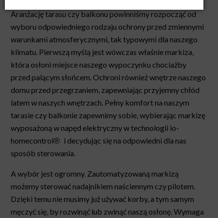
Aranżację tarasu czy balkonu powinniśmy rozpocząć od
wyboru odpowiedniego rodzaju ochrony przed zmiennymi
warunkami atmosferycznymi, tak typowymi dla naszego
klimatu. Pierwszą myślą jest wówczas właśnie markiza,
która osłoni miejsce naszego wypoczynku chociażby
przed palącym słońcem. Ochroni również wnętrze naszego
domu przed przegrzaniem, zapewniając przyjemny chłód
latem w naszych wnętrzach. Pełny komfort na naszym
tarasie czy balkonie zapewnimy sobie, wybierając markizę
wyposażoną w napęd elektryczny w technologii io-
homecontrol
®
i decydując się na odpowiedni dla nas
sposób sterowania.
A wybór jest ogromny. Zautomatyzowaną markizą
możemy sterować nadajnikiem naściennym czy pilotem.
Dzięki temu nie musimy już używać korby, a tym samym
męczyć się, by rozwinąć lub zwinąć naszą osłonę. Wymaga