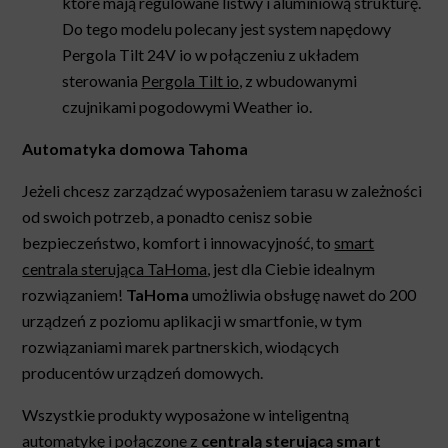
które mają regulowane listwy i aluminiową strukturę.
Do tego modelu polecany jest system napędowy
Pergola Tilt 24V io w połączeniu z układem
sterowania
Pergola Tilt io,
z wbudowanymi
czujnikami pogodowymi Weather io.
Automatyka domowa Tahoma
Jeżeli chcesz zarządzać wyposażeniem tarasu w zależności
od swoich potrzeb, a ponadto cenisz sobie
bezpieczeństwo, komfort i innowacyjność, to
smart
centrala sterująca
TaHoma
,
jest dla Ciebie idealnym
rozwiązaniem!
TaHoma
umożliwia obsługę nawet do 200
urządzeń z poziomu aplikacji w smartfonie, w tym
rozwiązaniami marek partnerskich, wiodących
producentów urządzeń domowych.
Wszystkie produkty wyposażone w inteligentną
automatykę i połączone z
centralą sterującą smart