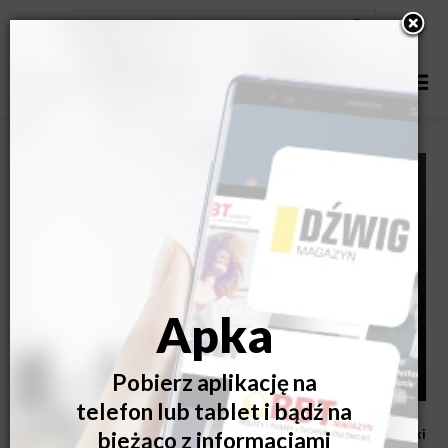
Korzystaj z tarasu bez względu na aurę czy porę roku dzięki