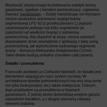
Możliwość elastycznego kształtowania estetyki bramy
garażowej, zgodnie z trendem personalizacji, zapewnia
również
VarioDesign
. –
Dzięki VarioDesign od Hörmann
można swobodnie aranżować wygląd bramy
segmentowej LPU 42 (z przetłoczeniami L) poprzez
zastosowanie jednego lub kilku segmentów (w
zależności od wielkości bramy) z odmienną
powierzchnią. Aby dopełnić tę wizję, można zamówić
dopasowane drzwi zewnętrzne z aplikacją z taką samą
powierzchnią, jak wykończenie wybranego segmentu
bramy
– tłumaczy Aleksandra Gołębiowska-Cichoń.
Takie detale budują unikalny charakter całej posesji
.
Światło i przeszklenia
Francuski architekt Le Corbusier twierdził, że światło jest
elementem spajającym nasz system życiowy. W
architekturze domów jednorodzinnych ma ono znaczenie
nie tylko funkcjonalne, lecz także estetyczne. Dobrym
tego przykładem są przeszklenia w bramach
garażowych. Z jednej strony doświetlają wnętrze garażu
naturalnym światłem, a z drugiej stanowią ciekawy
element ozdobny.