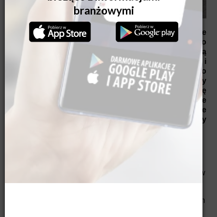
Gdyby nie detale, nie byłoby wielkich efektów
– te
słowa Williama Petera Blatty’ego, amerykańskiego
pisarza i scenarzysty, świetnie opisują współczesną
architekturę. Dziś to właśnie spójność materiałów i
form różnych elementów domu decyduje o jego
wyjątkowości. Ważną rolę odgrywają tutaj bramy
garażowe. Nowoczesne modele wyróżniają się
ciekawymi rozwiązaniami, takimi jak dekoracyjne
powierzchnie, przeszklenia czy praktyczne
oświetlenie, które nadają budynkom niepowtarzalny
charakter.
Brama garażowa jest istotnym elementem fasady,
dlatego jej wygląd i funkcjonalność mają ogromny wpływ
na odbiór całego budynku. Współczesne rozwiązania
zapewniają wygodę i bezpieczeństwo oraz łączą
trwałość z estetyką. Coraz częściej oczekujemy też bram
dopasowanych do indywidualnych potrzeb, dlatego