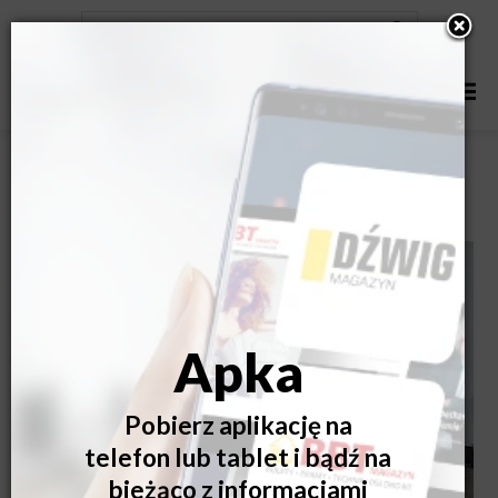
Jak bramy garażowe wpływają na estetykę domu? Siła
tkwi w detalach