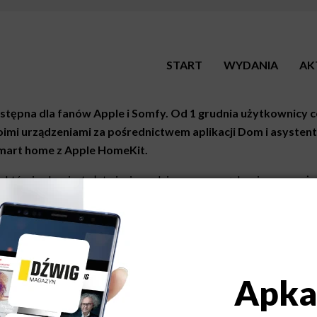
START
WYDANIA
AK
ostępna dla fanów Apple i Somfy. Od 1 grudnia użytkownicy 
mi urządzeniami za pośrednictwem aplikacji Dom i asystent
mart home z Apple HomeKit.
y, której celem jest ułatwienie codziennego zarządzania wypos
e smart rozwiązaniami za pomocą aplikacji Dom i głosowo za pośre
dzeń i funkcjonalności, które wprowadzają do domów i mieszkań
nia smart home, czyniąc z nich łatwo dostępny standard. Ważny
centów – mówi Radosław Borkowski, dyrektor zarządzający Somf