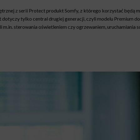
znej z serii Protect produkt Somfy, z którego korzystać będą mo
tyczy tylko central drugiej generacji, czyli modelu Premium dos
yli m.in. sterowania oświetleniem czy ogrzewaniem, uruchamiania