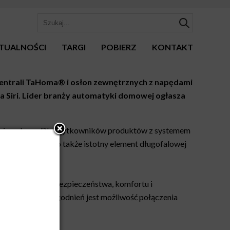
TUALNOŚCI
TARGI
POBIERZ
KONTAKT
centrali TaHoma® i osłon zewnętrznych z napędami
a Siri. Lider branży automatyki domowej ogłasza
ażeniem domu. Dla użytkowników produktów z systemem
dnictwem Siri. To także istotny element długofalowej
 wyższy poziom bezpieczeństwa, komfortu i
m elementem udogodnień jest możliwość połączenia
y Polska.