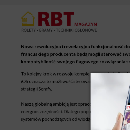
Nowa rewolucyjna i rewelacyjna funkcjonalność d
francuskiego producenta będą mogli sterować swoi
kompatybilność swojego flagowego rozwiązania s
To kolejny krok w rozwoju kompleksowej oferty Somf
iOS oznacza to możliwość sterowania lokalnie i zdalni
strategii Somfy.
Naszą globalną ambicją jest opracowanie nowych urzą
energooszczędności. Dlatego popularyzujemy rozwiąza
systemów pochodzących od wiodących na rynku produ