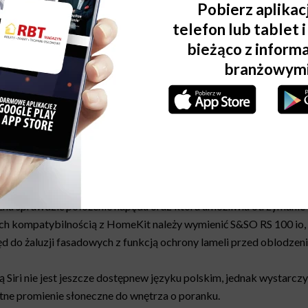
homecontrol® są dziś kompatybilne z głównymi platformami stero
ant i IFTTT dostępna jest integracja wybranych produktów z App
czyć z HomeKit wybrane rolety zewnętrzne, żaluzje fasadowe, s
ewodowa dwustronna komunikacja pomiędzy urządzeniami, która p
ania gruntownej przebudowy wnętrza. Pierwszym elementem smart
zachowanie odpowiednich parametrów izolacji okien. Z pomocą p
na sprawdzić położenie napędu oraz która umożliwia otrzymanie i
kompatybilnością z HomeKit należy wymienić S&SO RS 100 io, czy
ęd do żaluzji fasadowych z funkcją ochrony lameli przed oblodzen
ri nie jest jeszcze dostępnew języku polskim, jednak wystarczy 
atne promienie słoneczne do wnętrza o poranku.