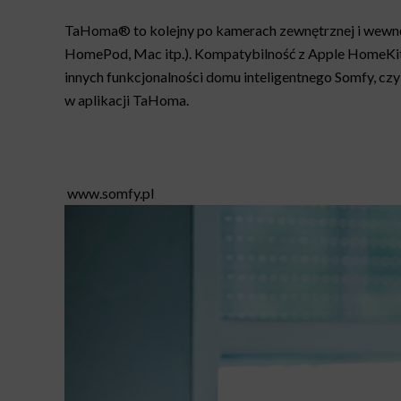
TaHoma® to kolejny po kamerach zewnętrznej i wewnętr
HomePod, Mac itp.). Kompatybilność z Apple HomeKit do
innych funkcjonalności domu inteligentnego Somfy, cz
w aplikacji TaHoma.
www.somfy.pl