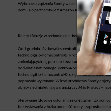
Wybrane urządzenia Somfy w technologii radiowej io-
domu. Po partnerstwie z Amazon Alexa, Google Assist
Rolety i żaluzje w technologii io-homecontrol®
Od 1 grudnia użytkownicy centrali TaHoma® mogą połą
technologii io-homecontrol®. Protokół io to bezprz
zmieniających się potrzeb i bez konieczności dokon
do światła naturalnego, ochrona przeciwsłoneczna i 
technologii io-homecontrol®, dzięki której zawsze moż
poprawnie wykonane. Wśród produktów Somfy objętych 
objęty siedmioletnią gwarancją czy J4 io Protect – nap
Sterowanie głosowe osłonami zewnętrznymi za pomocą Si
bez wstawania z łóżka podnieść rolety i zaprosić delik