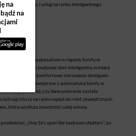
wania głosowego i usług na rynku inteligentnego
le HomeKit.
creeny i markizy, wyposażone w napędy Somfy w
ozwala stopniowo budować dom inteligentny w miarę
 home jest właśnie komfortowe sterowanie dostępem
rzychodzą osłony zewnętrzne z automatyką Somfy w
nformacji zwrotnej, czy dane polecenie zostało
li najcichszy na rynku napęd do rolet zewnętrznych,
iem, która wydłuża żywotność całej osłony.
powiedzieć: „Hey Siri, open the bedroom shutters”, by