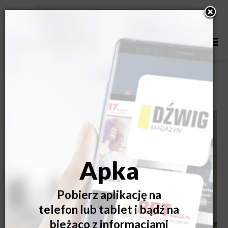
Jak zaprojektować ogrodowe spa z panoramicznym
widokiem na naturę?