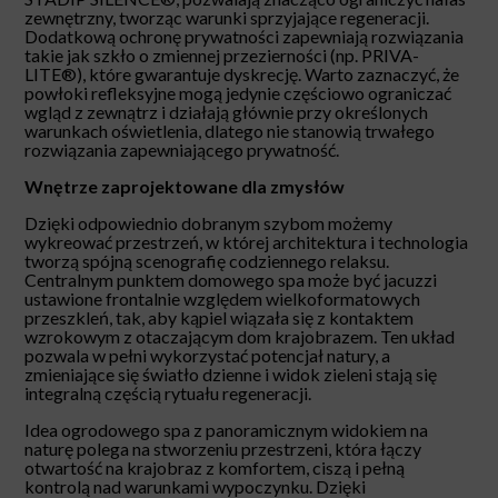
zewnętrzny, tworząc warunki sprzyjające regeneracji.
Dodatkową ochronę prywatności zapewniają rozwiązania
takie jak szkło o zmiennej przezierności (np. PRIVA-
LITE®), które gwarantuje dyskrecję. Warto zaznaczyć, że
powłoki refleksyjne mogą jedynie częściowo ograniczać
wgląd z zewnątrz i działają głównie przy określonych
warunkach oświetlenia, dlatego nie stanowią trwałego
rozwiązania zapewniającego prywatność.
Wnętrze zaprojektowane dla zmysłów
Dzięki odpowiednio dobranym szybom możemy
wykreować przestrzeń, w której architektura i technologia
tworzą spójną scenografię codziennego relaksu.
Centralnym punktem domowego spa może być jacuzzi
ustawione frontalnie względem wielkoformatowych
przeszkleń, tak, aby kąpiel wiązała się z kontaktem
wzrokowym z otaczającym dom krajobrazem. Ten układ
pozwala w pełni wykorzystać potencjał natury, a
zmieniające się światło dzienne i widok zieleni stają się
integralną częścią rytuału regeneracji.
Idea ogrodowego spa z panoramicznym widokiem na
naturę polega na stworzeniu przestrzeni, która łączy
otwartość na krajobraz z komfortem, ciszą i pełną
kontrolą nad warunkami wypoczynku. Dzięki