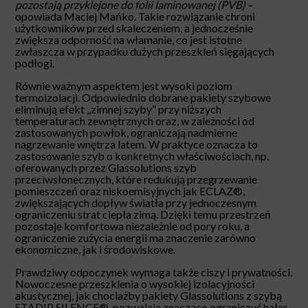
pozostają przyklejone do folii laminowanej (PVB)
–
opowiada Maciej Mańko. Takie rozwiązanie chroni
użytkowników przed skaleczeniem, a jednocześnie
zwiększa odporność na włamanie, co jest istotne
zwłaszcza w przypadku dużych przeszkleń sięgających
podłogi.
Równie ważnym aspektem jest wysoki poziom
termoizolacji. Odpowiednio dobrane pakiety szybowe
eliminują efekt „zimnej szyby” przy niższych
temperaturach zewnętrznych oraz, w zależności od
zastosowanych powłok, ograniczają nadmierne
nagrzewanie wnętrza latem. W praktyce oznacza to
zastosowanie szyb o konkretnych właściwościach, np.
oferowanych przez Glassolutions szyb
przeciwsłonecznych, które redukują przegrzewanie
pomieszczeń oraz niskoemisyjnych jak ECLAZ®,
zwiększających dopływ światła przy jednoczesnym
ograniczeniu strat ciepła zimą. Dzięki temu przestrzeń
pozostaje komfortowa niezależnie od pory roku, a
ograniczenie zużycia energii ma znaczenie zarówno
ekonomiczne, jak i środowiskowe.
Prawdziwy odpoczynek wymaga także ciszy i prywatności.
Nowoczesne przeszklenia o wysokiej izolacyjności
akustycznej, jak chociażby pakiety Glassolutions z szybą
STADIP SILENCE®, pozwalają znacząco ograniczyć hałas