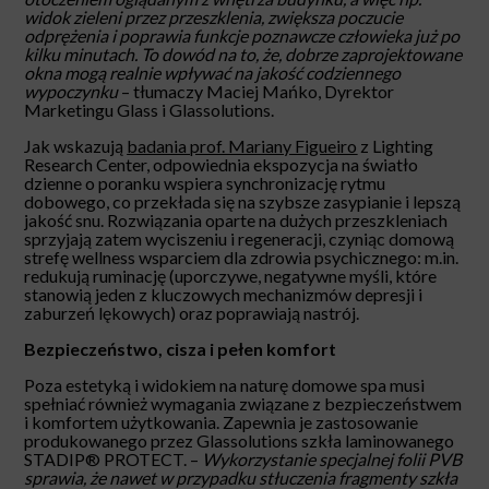
widok zieleni przez przeszklenia, zwiększa poczucie
odprężenia i poprawia funkcje poznawcze człowieka już po
kilku minutach. To dowód na to, że, dobrze zaprojektowane
okna mogą realnie wpływać na jakość codziennego
wypoczynku
– tłumaczy Maciej Mańko, Dyrektor
Marketingu Glass i Glassolutions.
Jak wskazują
badania prof. Mariany Figueiro
z Lighting
Research Center, odpowiednia ekspozycja na światło
dzienne o poranku wspiera synchronizację rytmu
dobowego, co przekłada się na szybsze zasypianie i lepszą
jakość snu. Rozwiązania oparte na dużych przeszkleniach
sprzyjają zatem wyciszeniu i regeneracji, czyniąc domową
strefę wellness wsparciem dla zdrowia psychicznego: m.in.
redukują ruminację (uporczywe, negatywne myśli, które
stanowią jeden z kluczowych mechanizmów depresji i
zaburzeń lękowych) oraz poprawiają nastrój.
Bezpieczeństwo, cisza i pełen komfort
Poza estetyką i widokiem na naturę domowe spa musi
spełniać również wymagania związane z bezpieczeństwem
i komfortem użytkowania. Zapewnia je zastosowanie
produkowanego przez Glassolutions szkła laminowanego
STADIP® PROTECT. –
Wykorzystanie specjalnej folii PVB
sprawia, że nawet w przypadku stłuczenia fragmenty szkła