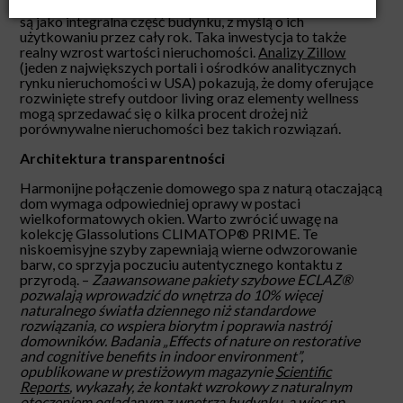
Nic dziwnego, że coraz częściej strefy spa projektowane
są jako integralna część budynku, z myślą o ich
użytkowaniu przez cały rok. Taka inwestycja to także
realny wzrost wartości nieruchomości.
Analizy Zillow
(jeden z największych portali i ośrodków analitycznych
rynku nieruchomości w USA) pokazują, że domy oferujące
rozwinięte strefy outdoor living oraz elementy wellness
mogą sprzedawać się o kilka procent drożej niż
porównywalne nieruchomości bez takich rozwiązań.
Architektura transparentności
Harmonijne połączenie domowego spa z naturą otaczającą
dom wymaga odpowiedniej oprawy w postaci
wielkoformatowych okien. Warto zwrócić uwagę na
kolekcję Glassolutions CLIMATOP® PRIME. Te
niskoemisyjne szyby zapewniają wierne odwzorowanie
barw, co sprzyja poczuciu autentycznego kontaktu z
przyrodą. –
Zaawansowane pakiety szybowe ECLAZ®
pozwalają wprowadzić do wnętrza do 10% więcej
naturalnego światła dziennego niż standardowe
rozwiązania, co wspiera biorytm i poprawia nastrój
domowników.
Badania
„Effects of nature on restorative
and cognitive benefits in indoor environment”,
opublikowane w prestiżowym magazynie
Scientific
Reports
, wykazały, że kontakt wzrokowy z naturalnym
otoczeniem oglądanym z wnętrza budynku, a więc np.