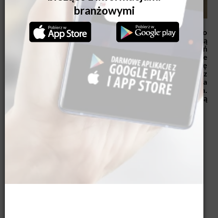
Wyobraź sobie letni poranek... Boso wchodzisz do
przeszkolonej strefy w swoim domu. Przed Tobą
rozpościera się panoramiczny widok na ogród. Zieleń
otacza Cię ze wszystkich stron, a światło słoneczne
swobodnie przenika do wnętrza. Przez chwilę
zapominasz, że wciąż jesteś w budynku i masz
wrażenie relaksu pod gołym niebem. Pomimo upału na
zewnątrz panuje tu spokój i przyjemna temperatura.
Tak właśnie może wyglądać domowa strefa spa. Jak ją
stworzyć? Kluczową rolę odgrywa szkło.
Relaks niekoniecznie musi wiązać się z wyjazdem do
luksusowego hotelu. Nowoczesne rozwiązania
architektoniczne pozwalają stworzyć całoroczną
przestrzeń wyciszenia i regeneracji tuż przy domu.
Otwarcie wnętrza na ogród nie oznacza przy tym
rezygnacji z prywatności czy bezpieczeństwa. Dzięki
inteligentnym rozwiązaniom i odpowiednio
zaprojektowanym przeszkleniom można cieszyć się
panoramicznym widokiem, wysoką izolacyjnością
akustyczną i energooszczędnością.