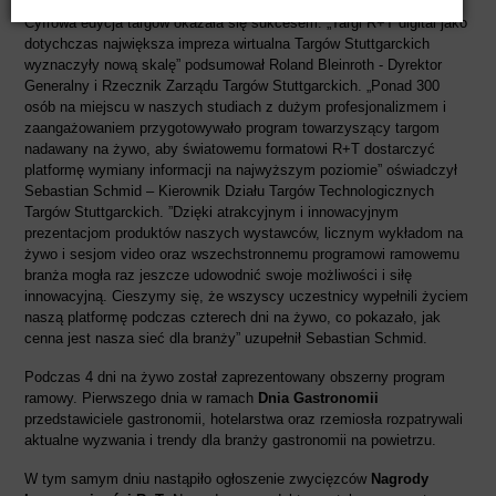
Cyfrowa edycja targów okazała się sukcesem. „Targi R+T digital jako
dotychczas największa impreza wirtualna Targów Stuttgarckich
wyznaczyły nową skalę” podsumował Roland Bleinroth - Dyrektor
Generalny i Rzecznik Zarządu Targów Stuttgarckich. „Ponad 300
osób na miejscu w naszych studiach z dużym profesjonalizmem i
zaangażowaniem przygotowywało program towarzyszący targom
nadawany na żywo, aby światowemu formatowi R+T dostarczyć
platformę wymiany informacji na najwyższym poziomie” oświadczył
Sebastian Schmid – Kierownik Działu Targów Technologicznych
Targów Stuttgarckich. ”Dzięki atrakcyjnym i innowacyjnym
prezentacjom produktów naszych wystawców, licznym wykładom na
żywo i sesjom video oraz wszechstronnemu programowi ramowemu
branża mogła raz jeszcze udowodnić swoje możliwości i siłę
innowacyjną. Cieszymy się, że wszyscy uczestnicy wypełnili życiem
naszą platformę podczas czterech dni na żywo, co pokazało, jak
cenna jest nasza sieć dla branży” uzupełnił Sebastian Schmid.
Podczas 4 dni na żywo został zaprezentowany obszerny program
ramowy. Pierwszego dnia w ramach
Dnia Gastronomii
przedstawiciele gastronomii, hotelarstwa oraz rzemiosła rozpatrywali
aktualne wyzwania i trendy dla branży gastronomii na powietrzu.
W tym samym dniu nastąpiło ogłoszenie zwycięzców
Nagrody