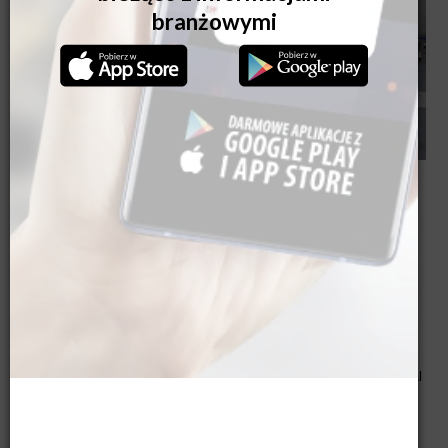
Cyfrowa edycja targów w okresie od 22 do 25 lutego zgromadziła
22.000 odwiedzających ze 121 krajów
. W większości na targi
rejestrowali się goście z Niemiec, Włoch, USA, Chin, Niderlandów,
Polski i Hiszpanii. Mieli oni możliwość odwiedzić
wirtualne stoiska
299 firm z 23 krajów
, w tym 65% wystawców pochodziło z
zagranicy. Na wirtualnych stoiskach prezentowana była szeroka
oferta firm zgodna z najnowszymi trendami, możliwości produkcyjne
oraz innowacje produktowe. Odwiedzający mieli możliwość kontaktu
na żywo z wystawcami przy pomocy czatów tekstowych i czatów
video. Wśród 193 zagranicznych wystawców dużą grupę stanowiły
firmy z Włoch, Chin, Hiszpanii, Turcji, Francji. Na targach R+T digital
zaprezentowało swoją ofertę również
10 firm polskich
: Anwis,
Tarasola, Aluprof, Droma - Sunshade Experts, DAKO, Solar Breaker,
Dragon, Kolorama, Sun Winner i Albedum.