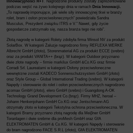
Innowacyjności R+T
. Nagrodzone produkty zostały zaprezentowane
podczas wejść na żywo kolejnego dnia w ramach
Dnia Innowacji.
„To naprawdę
imponujące, jak wiele siły innowacyjnej tkwi w branży
rolet, bram i osłon przeciwsłonecznych” powiedziała Sandra
Musculus, Prezydent związku ITRS e V.” Nawet, gdy życie
gospodarcze zatrzymało się, nasza branża tego nie robi”.
Złotą nagrodę w kategorii Rolety zdobyła firma Winsol NV za produkt
SolarBox. W kategorii Żaluzje nagrodzono firmy REFLEXA WERKE
Albrecht GmbH (złoto), Storenmaterial AG za produkt ECCE (srebro)
oraz za produkt VANITA++ (brąz). W kategorii Outdoor przyznano
dwie złote nagrody – firmie markilux GmbH &Co.KG oraz firmie
Corradi Srl. Laureatami w kategorii Osłony przeciwsłoneczne
wewnętrzne zostali KADECO Sonnenschutzsystem GmbH (złoto)
oraz Style Group – Global International Trading (srebro). W kategorii
Napędy i sterowanie do rolet i osłon przeciwsłonecznych nagrodzono
acomax GmbH (złoto), elero GmbH (srebro) i Guangdong A-OK
Technology Grand Development Co.(brąz). Firmy MHZ, heroal –
Johann Henkenjohann GmbH Co.KG oraz Jentschmann AG
otrzymały złoto w kategorii Tekstylna ochrona przeciwsłoneczna. W
kategorii Bramy przyznano złotą nagrodę dla Meiβner GmbH
Toranlagen i dwie srebrne dla proMesh GmbH oraz GfA
ELEKTROMATEN GmbH & Co.KG. W kategorii Napędy i sterowanie
do bram nagrodzono FACE S.R.L (złoto), GfA ELEKTROMATEN