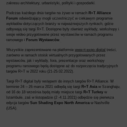
zakresu architektury, urbanistyki, polityki i gospodarki.
Podczas każdego dnia targów na żywo w ramach
R+T Alliance
Forum
odwiedzający mogli uczestniczyć w ciekawym programie
wykładów dotyczących branży w najważniejszych rynkach, gdzie
odbywają się targi R+T. Dostępne były również wykłady, workshopy i
sesje wideo przygotowane przez wystawców w ramach programu
ramowego i
Forum Wystawców
.
Wszystkie zaprezentowane na platformie
www.rt-expo.digital
treści,
zarówno w ramach stoisk wirtualnych przygotowanych przez
wystawców, jak i wykłady, fora, prezentacje oraz workshopy
programu ramowego będą dostępne aż do rozpoczęcia tradycyjnych
targów R+T w 2022 roku (21-25.02.2022).
Targi R+T digital były wstępem do innych targów R+T Alliance. W
terminie 24 – 26 marca 2021 odbędą się targi
R+T Asia
w Szanghaju,
od 16 do 18 września będą miały miejsce targi
R+T Turkey
w
Istambule, zaś w listopadzie (2 -4.11.2021) odbędzie się pierwsza
edycja targów
Sun Shading Expo North America
w Nashville
(USA).