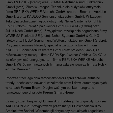
GmbH & Co.KG (srebro) oraz SOMMER Antriebs- und Funktechnik
GmbH (brąz). Złoto w kategorii Technika dla budynków otrzymała
firma REFLEXA WERKE Albrecht GmbH, srebro – Becker – Antriebe
GmbH, a brąz KADECO Sonnenschutzsystem GmbH. W kategorii
Tekstylia techniczne nagrody otrzymały Neher Systeme GmbH &
Co.KG (złoto), PARA Spa / weinor GmbH & Co.KG (srebro) oraz
Julius Koch GmbH (brąz). Z wyjątkowe rozwiązania nagrodzono firmy
WAREMA Renkhoff SE (złoto), Neher Systeme GmbH & Co.KG
(złoto) oraz HELLA Sonnen- und Wetterschutztechnik GmbH (srebro).
Przyznano również Nagrody specjalne za wzornictwo – firmom
KADECO Sonnenschutzsystem GmbH oraz proMesh GmbH, za
zrównoważony rozwój – firmie PARA Spa / weinor GmbH & Co.KG, a
za efektywność energetyczną – firmie REFLEXA WERKE Albrecht
GmbH. Wśród nominowanych firm znalazła się również firma z Polski
– Solar Breaker Sp. z o.o.
Podczas trzeciego dnia targów eksperci zaprezentowali aktualne
trendy i techniczne nowości w zakresie bram i drzwi automatycznych
w ramach
Forum Bram
. Drugim ważnym punktem programu
ramowego tego dnia było
Forum Smart Home
.
Czwarty dzień targów był
Dniem Architektury
. Targi gościły Kongres
ARCHIKON 2021
przygotowany przez Instytut Doskonalenia Izby
Architektów Badenii-Wirtembergii dotyczący aktualnych zagadnień z