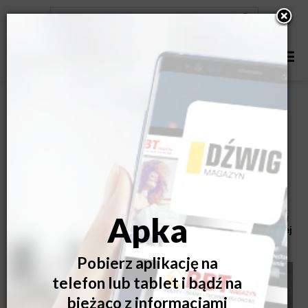
Międzynarodowe Targi Rolet, Bram i Osłon Przeciwsłonecznych
R+T w Stuttgarcie w wersji tradycyjnej ze względu na sytuację
pandemiczną zostały przełożone z 2021 roku na 2022 rok,
natomiast w pierwotnie zaplanowanym terminie, tj. 22 – 25
lutego 2021 roku odbyło się na żywo wyjątkowe wydarzenie-
cyfrowa edycja targów R+T digital
, będąca odpowiedzią na
zapotrzebowanie branży na stworzenie w 2021 roku platformy
umożliwiającej w sposób bezpieczny kontakt i wymianę
informacji między wystawcami i odwiedzającymi, zapewniającej
wystawcom możliwość prezentacji nowości i innowacji szerokiej
publiczności oraz transfer wiedzy w ramach programu
ramowego.