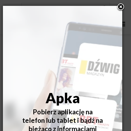
Vera-Sola to nowa pergola w ofercie firmy MOL