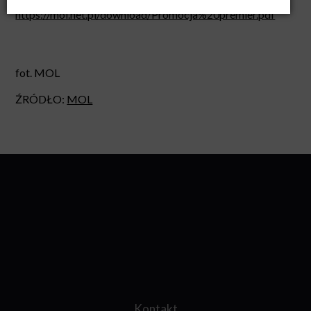
https://mol.net.pl/download/Promocja%20premier.pdf
fot. MOL
ŹRÓDŁO:
MOL
Kontakt