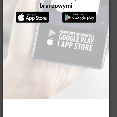
Vera-Sola to kombinacja techniczna trzech przesłon
przeciwsłonecznych:
markizy
verandy
pergoli tkaninowej
Jest to nasza odpowiedź na sygnały z rynku, że na czas
kryzysu ceny pergol tkaninowych i lamelowych są
niedostępne dla wielu klientów o średniej zasobności
portfela inwestycyjnego.
Pobierz cennik:
https://mol.net.pl/wp-
content/uploads/2023/04/CENNIK_VERA-
SOLA_DETAL_PL.pdf
PROMOCJA PREMIER: