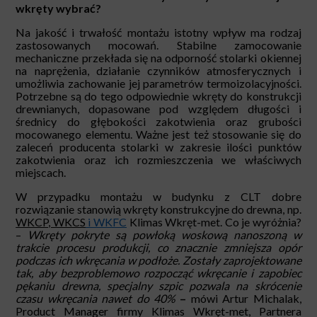
wkręty wybrać?
Na jakość i trwałość montażu istotny wpływ ma rodzaj
zastosowanych mocowań. Stabilne zamocowanie
mechaniczne przekłada się na odporność stolarki okiennej
na naprężenia, działanie czynników atmosferycznych i
umożliwia zachowanie jej parametrów termoizolacyjności.
Potrzebne są do tego odpowiednie wkręty do konstrukcji
drewnianych, dopasowane pod względem długości i
średnicy do głębokości zakotwienia oraz grubości
mocowanego elementu. Ważne jest też stosowanie się do
zaleceń producenta stolarki w zakresie ilości punktów
zakotwienia oraz ich rozmieszczenia we właściwych
miejscach.
W przypadku montażu w budynku z CLT dobre
rozwiązanie stanowią wkręty konstrukcyjne do drewna, np.
WKCP, WKCS
i WKFC
Klimas Wkręt-met. Co je wyróżnia?
–
Wkręty
pokryte są powłoką woskową nanoszoną w
trakcie procesu produkcji, co znacznie zmniejsza opór
podczas ich wkręcania w podłoże. Zostały zaprojektowane
tak, aby bezproblemowo rozpocząć wkręcanie i zapobiec
pękaniu drewna, specjalny szpic pozwala na skrócenie
czasu wkręcania nawet do 40% ­
–
mówi Artur Michalak,
Product Manager firmy Klimas Wkręt-met, Partnera