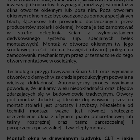
inwestycji i konkretnych wymagań, możliwy jest montaż w
okna otworze okiennym lub poza nim. Poza otworem
okiennym okno może być osadzone za pomocą specjalnych
blach, łączników lub prowadnic dostarczanych przez
producentów stolarki okiennej. Można je też zamontować
w strefie ocieplenia ścian z wykorzystaniem
dedykowanego systemu (np. specjalnych belek
montażowych). Montaż w otworze okiennym (w jego
środkowej części lub na krawędzi otworu) polega na
zamocowaniu mechanicznym przez przeznaczone do tego
otwory montażowe w ościeżnicy.
Technologia przygotowywania ścian CLT oraz wycinanie
otworów okiennych w zakładzie produkcyjnym pozwala na
większą dokładność. Automatyczny proces wycinania
powoduje, że unikamy wielu niedokładności oraz błędów
zdarzających się w budownictwie tradycyjnym. Otwory
pod montaż stolarki są idealnie dopasowane, przez co
montaż stolarki jest prostszy i szybszy.
Niezależnie od
techniki montażu, ważne jest również skuteczne
uszczelnienie okna
z użyciem pianki poliuretanowej lub
taśmy rozprężnej oraz taśm: paroszczelnej i
paroprzeprzepuszczalnej – tzw. ciepły montaż.
Montaż okna w drewnianym budynku CLT – jakie