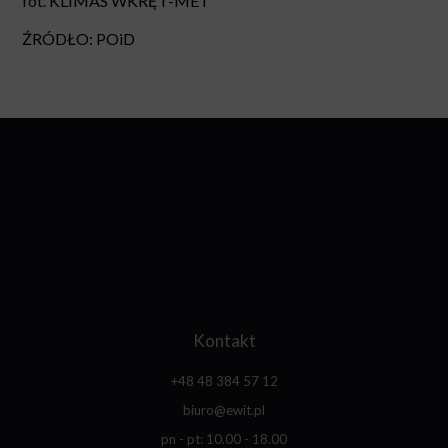
fot. KLIMAS WKRĘT-MET
ŹRÓDŁO: POiD
Kontakt
+48 48 384 57 12
biuro@ewit.pl
pn - pt: 10.00 - 18.00