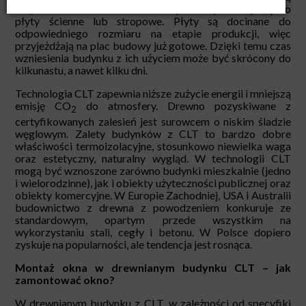
i są stosowane w budownictwie prefabrykowanym, jako
płyty ścienne lub stropowe. Płyty są docinane do
odpowiedniego rozmiaru na etapie produkcji, więc
przyjeżdżają na plac budowy już gotowe. Dzięki temu czas
wzniesienia budynku z ich użyciem może być skrócony do
kilkunastu, a nawet kilku dni.
Technologia CLT zapewnia niższe zużycie energii i mniejszą
emisję CO
do atmosfery.
Drewno pozyskiwane z
2
certyfikowanych zalesień jest surowcem o niskim śladzie
węglowym. Zalety budynków z CLT to bardzo dobre
właściwości termoizolacyjne, stosunkowo niewielka waga
oraz estetyczny, naturalny wygląd. W technologii CLT
mogą być wznoszone zarówno budynki mieszkalnie (jedno
i wielorodzinne), jak i obiekty użyteczności publicznej oraz
obiekty komercyjne. W Europie Zachodniej, USA i Australii
budownictwo z drewna z powodzeniem konkuruje ze
standardowym, opartym przede wszystkim na
wykorzystaniu stali, cegły i betonu. W Polsce dopiero
zyskuje na popularności, ale tendencja jest rosnąca.
Montaż okna w drewnianym budynku CLT – jak
zamontować okno?
W drewnianym budynku z CLT, w zależności od specyfiki