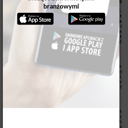
Budownictwo drewniane to w Polsce wciąż nowość.
Jego popularność jednak rośnie, co wynika z zalet
drewna jako naturalnego materiału, który spełnia
wymagania związane z energooszczędnością i
ograniczaniem śladu węglowego. Dobrym przykładem
zastosowania drewna w budownictwie jest
technologia prefabrykacji CLT. Jak zamontować
stolarkę okienną w drewnianym budynku CLT?
Dzięki wykorzystaniu nowoczesnych rozwiązań, takich jak
technologia CLT, drewno przeżywa w budownictwie swój
renesans. Powstaje coraz więcej drewnianych inwestycji.
Podobnie jak w standardowych obiektach, tak i w
budynkach z drewna, bardzo ważny jest dobry montaż
okien, w tym ich stabilne zamocowanie.
Budynki z drewna – czym jest CLT?
CLT (cross laminated timber) to wielkowymiarowe, nawet
kilkunastometrowe płyty drewniane, które składają się z
kilku, nieparzystej ilości warstw drewna klejonych
prostopadle do siebie. Cechują się wysoką wytrzymałością