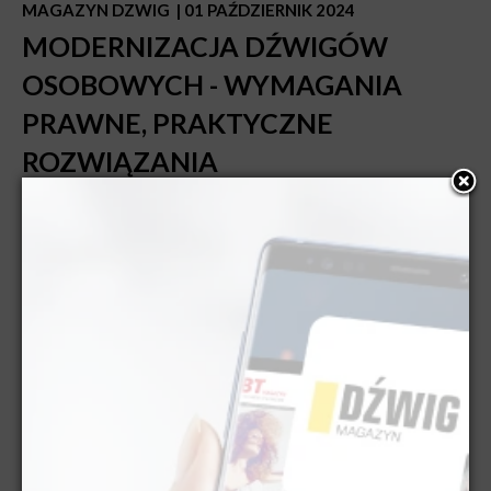
MAGAZYN DZWIG
| 01 PAŹDZIERNIK 2024
MODERNIZACJA DŹWIGÓW
OSOBOWYCH - WYMAGANIA
PRAWNE, PRAKTYCZNE
ROZWIĄZANIA
wiecej ►